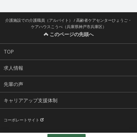
介護施設での介護職員（アルバイト） / 高齢者ケアセンターひょうご・
ケアハウスこうべ（兵庫県神戸市兵庫区）
このページの先頭へ
TOP
求人情報
先輩の声
キャリアアップ支援体制
コーポレートサイト
© KOBE FUKUSEIKAI. all right reserved.